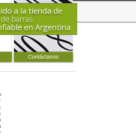
ido a la tienda de
 de barras
fiable en Argentina
Contáctanos
o
r
s
s
n
a
y