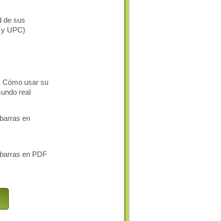
d de sus
N y UPC)
a: Cómo usar su
mundo real
 barras en
 barras en PDF