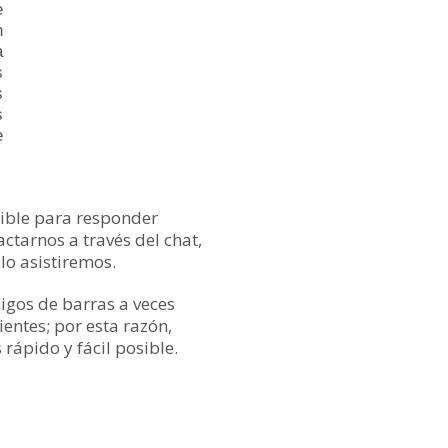
e
n
a
s
s
s
e
ible para responder
ctarnos a través del chat,
lo asistiremos.
gos de barras a veces
entes; por esta razón,
rápido y fácil posible.