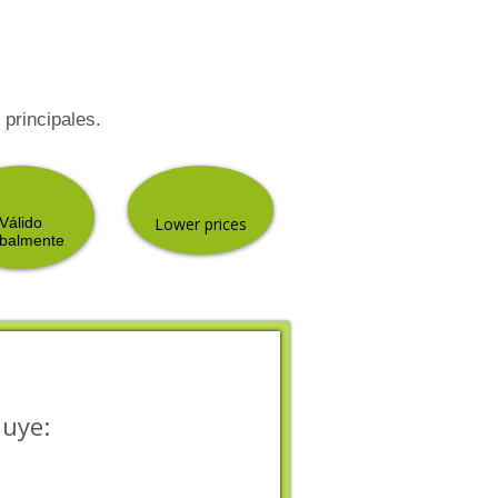
principales.
Válido
Lower
prices
obalmente
luye: