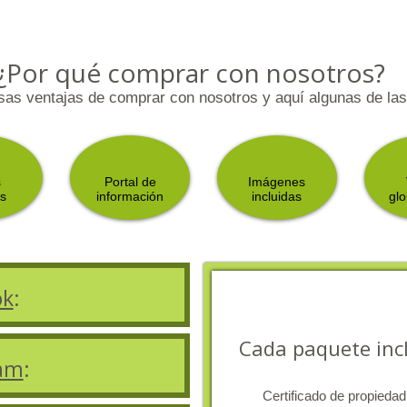
¿Por qué comprar con nosotros?
as ventajas de comprar con nosotros y aquí algunas de las 
s
Portal de
Imágenes
s
información
incluidas
gl
ok
:
Cada paquete inc
ram
:
Certificado de propiedad