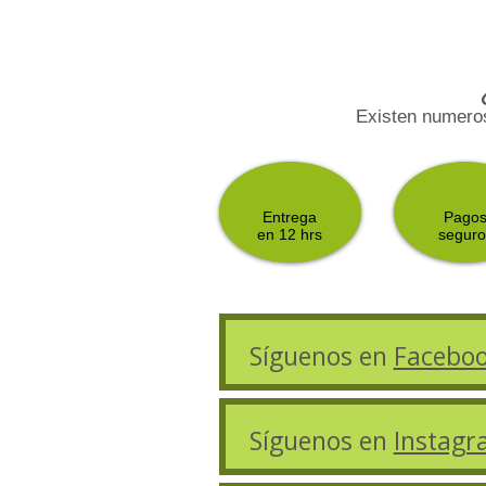
Existen numeros
Entrega
Pago
en 12 hrs
seguro
Síguenos en
Facebo
Síguenos en
Instag